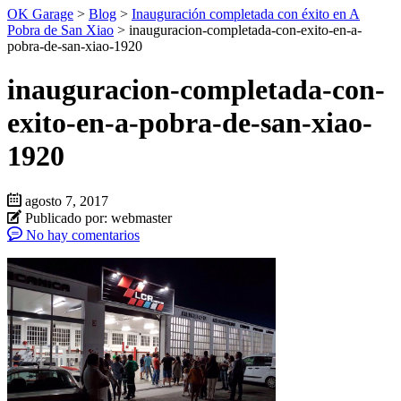
OK Garage
>
Blog
>
Inauguración completada con éxito en A
Pobra de San Xiao
>
inauguracion-completada-con-exito-en-a-
pobra-de-san-xiao-1920
inauguracion-completada-con-
exito-en-a-pobra-de-san-xiao-
1920
agosto 7, 2017
Publicado por:
webmaster
No hay comentarios