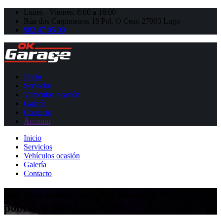
Lunes - Viernes: 8:00 a 16:00
Rúa dos Carpinteiros 18 Pol. O Ceao 27003 Lugo
982 47 05 00
Inicio
Servicios
Vehículos ocasión
Galería
Contacto
Account
Inicio
Servicios
Vehículos ocasión
Galería
Contacto
inauguracion-completada-con-exito-en-a-
pobra-de-san-xiao-1920