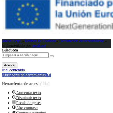
Aviso Legal
-
Política de Cookies
-
Declaración de accesibilidad
-
Implementado por
xeral.net
Búsqueda
Aceptar
Ir al contenido
Abrir barra de herramientas
Herramientas de accesibilidad
Aumentar texto
Disminuir texto
Escala de grises
Alto contraste
Contraste negativo