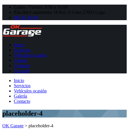
Lunes - Viernes: 8:00 a 16:00
Rúa dos Carpinteiros 18 Pol. O Ceao 27003 Lugo
982 47 05 00
Inicio
Servicios
Vehículos ocasión
Galería
Contacto
Account
Inicio
Servicios
Vehículos ocasión
Galería
Contacto
placeholder-4
OK Garage
>
placeholder-4