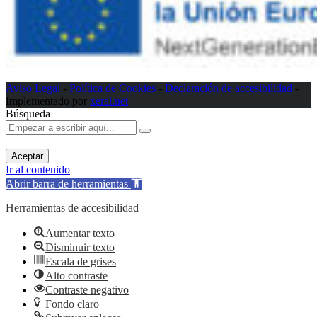
Aviso Legal
-
Política de Cookies
-
Declaración de accesibilidad
-
Implementado por
xeral.net
Búsqueda
Aceptar
Ir al contenido
Abrir barra de herramientas
Herramientas de accesibilidad
Aumentar texto
Disminuir texto
Escala de grises
Alto contraste
Contraste negativo
Fondo claro