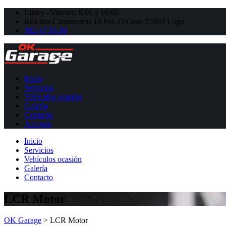
Lunes - Viernes: 8:00 a 16:00
Rúa dos Carpinteiros 18 Pol. O Ceao 27003 Lugo
982 47 05 00
Inicio
Servicios
Vehículos ocasión
Galería
Contacto
Account
Inicio
Servicios
Vehículos ocasión
Galería
Contacto
LCR Motor
OK Garage
>
LCR Motor