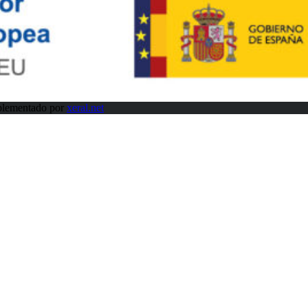
plementado por
xeral.net