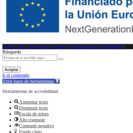
Aviso Legal
-
Política de Cookies
-
Declaración de accesibilidad
- Im
Búsqueda
Aceptar
Ir al contenido
Abrir barra de herramientas
Herramientas de accesibilidad
Aumentar texto
Disminuir texto
Escala de grises
Alto contraste
Contraste negativo
Fondo claro