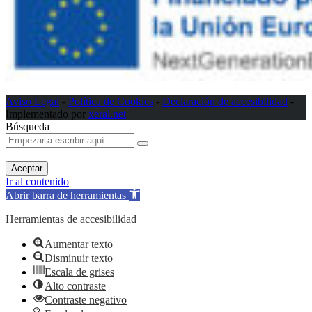
Aviso Legal
-
Política de Cookies
-
Declaración de accesibilidad
-
Implementado por
xeral.net
Búsqueda
Aceptar
Ir al contenido
Abrir barra de herramientas
Herramientas de accesibilidad
Aumentar texto
Disminuir texto
Escala de grises
Alto contraste
Contraste negativo