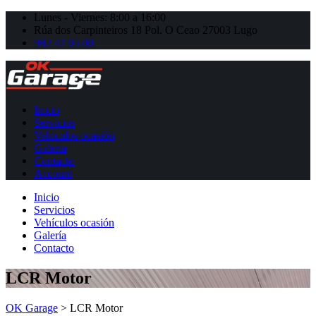
Lunes - Viernes: 8:00 a 16:00
Rúa dos Carpinteiros 18 Pol. O Ceao 27003 Lugo
982 47 05 00
Inicio
Servicios
Vehículos ocasión
Galería
Contacto
Account
Inicio
Servicios
Vehículos ocasión
Galería
Contacto
LCR Motor
OK Garage
>
LCR Motor