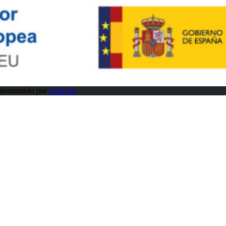
plementado por
xeral.net