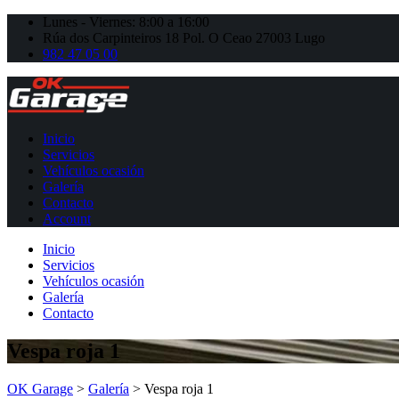
Lunes - Viernes: 8:00 a 16:00
Rúa dos Carpinteiros 18 Pol. O Ceao 27003 Lugo
982 47 05 00
Inicio
Servicios
Vehículos ocasión
Galería
Contacto
Account
Inicio
Servicios
Vehículos ocasión
Galería
Contacto
Vespa roja 1
OK Garage
>
Galería
>
Vespa roja 1