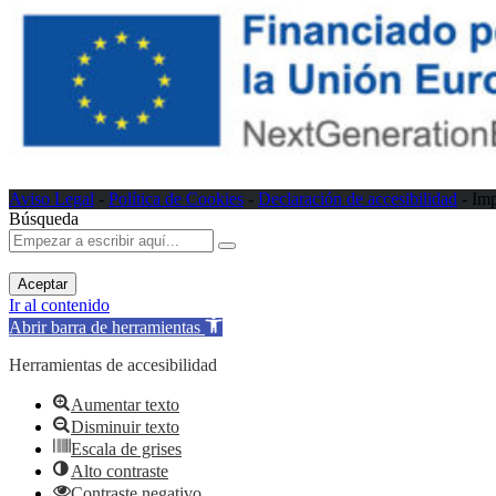
Aviso Legal
-
Política de Cookies
-
Declaración de accesibilidad
- Im
Búsqueda
Aceptar
Ir al contenido
Abrir barra de herramientas
Herramientas de accesibilidad
Aumentar texto
Disminuir texto
Escala de grises
Alto contraste
Contraste negativo