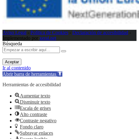
Aviso Legal
-
Política de Cookies
-
Declaración de accesibilidad
-
Implementado por
xeral.net
Búsqueda
Aceptar
Ir al contenido
Abrir barra de herramientas
Herramientas de accesibilidad
Aumentar texto
Disminuir texto
Escala de grises
Alto contraste
Contraste negativo
Fondo claro
Subrayar enlaces