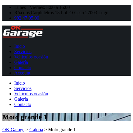
Lunes - Viernes: 8:00 a 16:00
Rúa dos Carpinteiros 18 Pol. O Ceao 27003 Lugo
982 47 05 00
Inicio
Servicios
Vehículos ocasión
Galería
Contacto
Account
Inicio
Servicios
Vehículos ocasión
Galería
Contacto
Moto grande 1
OK Garage
>
Galería
>
Moto grande 1