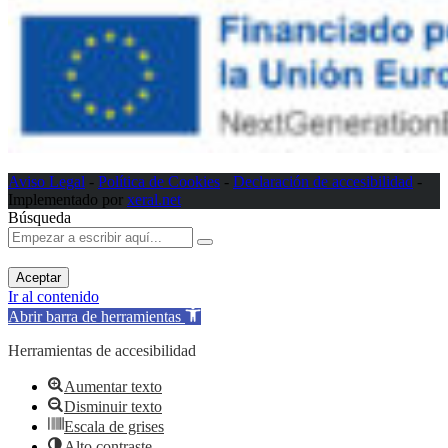
Aviso Legal
-
Política de Cookies
-
Declaración de accesibilidad
-
Implementado por
xeral.net
Búsqueda
Aceptar
Ir al contenido
Abrir barra de herramientas
Herramientas de accesibilidad
Aumentar texto
Disminuir texto
Escala de grises
Alto contraste