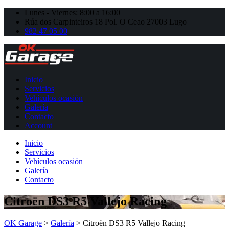
Lunes - Viernes: 8:00 a 16:00
Rúa dos Carpinteiros 18 Pol. O Ceao 27003 Lugo
982 47 05 00
Inicio
Servicios
Vehículos ocasión
Galería
Contacto
Account
Inicio
Servicios
Vehículos ocasión
Galería
Contacto
Citroën DS3 R5 Vallejo Racing
OK Garage
>
Galería
>
Citroën DS3 R5 Vallejo Racing