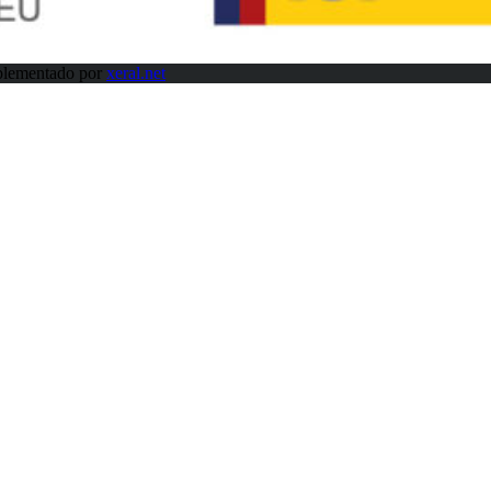
plementado por
xeral.net