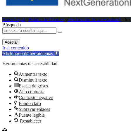
Aviso Legal
-
Política de Cookies
-
Declaración de accesibilidad
- Im
Búsqueda
Aceptar
Ir al contenido
Abrir barra de herramientas
Herramientas de accesibilidad
Aumentar texto
Disminuir texto
Escala de grises
Alto contraste
Contraste negativo
Fondo claro
Subrayar enlaces
Fuente legible
Restablecer