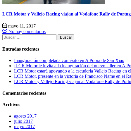
LCR Motor y Vallejo Racing viajan al Vodafone Rally de Portug
mayo 11, 2017
No hay comentarios
Buscar:
Entradas recientes
Inauguración completada con éxito en A Pobra de San Xiao
¡LCR Motor te invita a la inauguración del nuevo taller en A P
LCR Motor estará apoyando a la escudería Vallejo Racing en el 
LCR Motor, presente en la victoria de Francisco Name en el Ra
LCR Motor y Vallejo Racing viajan al Vodafone Rally de Portu
Comentarios recientes
Archivos
agosto 2017
julio 2017
mayo 2017