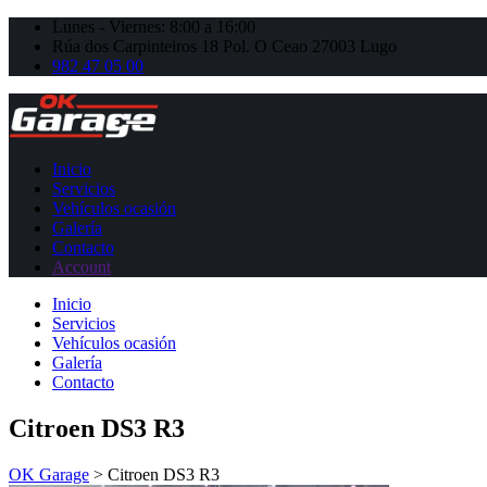
Lunes - Viernes: 8:00 a 16:00
Rúa dos Carpinteiros 18 Pol. O Ceao 27003 Lugo
982 47 05 00
Inicio
Servicios
Vehículos ocasión
Galería
Contacto
Account
Inicio
Servicios
Vehículos ocasión
Galería
Contacto
Citroen DS3 R3
OK Garage
>
Citroen DS3 R3