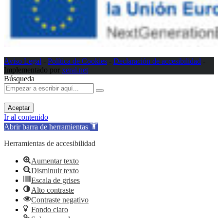
Aviso Legal
-
Política de Cookies
-
Declaración de accesibilidad
-
Implementado por
xeral.net
Búsqueda
Aceptar
Ir al contenido
Abrir barra de herramientas
Herramientas de accesibilidad
Aumentar texto
Disminuir texto
Escala de grises
Alto contraste
Contraste negativo
Fondo claro