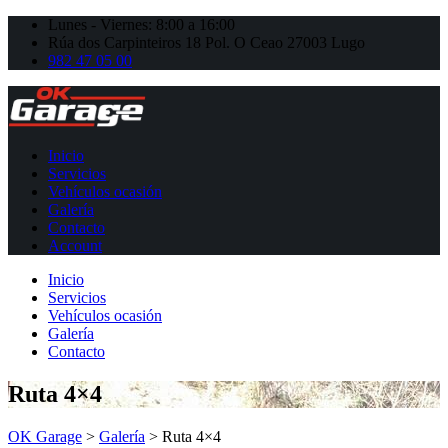
Lunes - Viernes: 8:00 a 16:00
Rúa dos Carpinteiros 18 Pol. O Ceao 27003 Lugo
982 47 05 00
Inicio
Servicios
Vehículos ocasión
Galería
Contacto
Account
Inicio
Servicios
Vehículos ocasión
Galería
Contacto
Ruta 4×4
OK Garage
>
Galería
>
Ruta 4×4